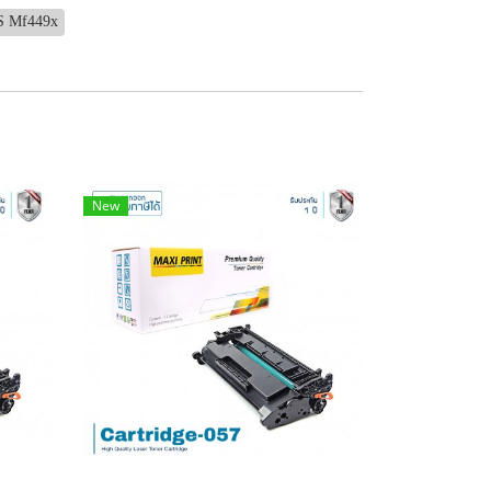
S Mf449x
New