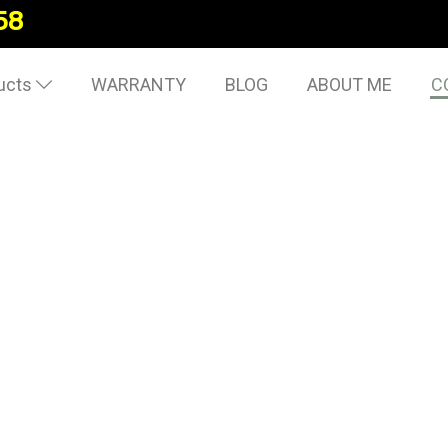
58
ucts
WARRANTY
BLOG
ABOUT ME
C