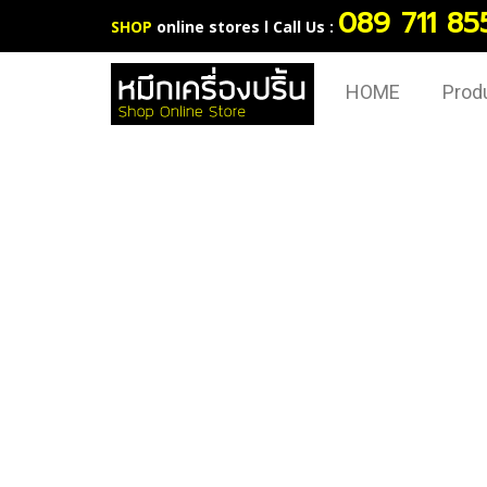
089 711 85
SHOP
online stores l Call Us :
HOME
Prod