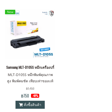
New
Samsung MLT-D105S หมึกเครื่องปริ้น คุณภาพสูง พิมพ์คมชัด!
MLT-D105S หมึกพิมพ์คุณภาพ
สูง พิมพ์คมชัด เทียบเท่าของเเท้
(OEM) ไม่ส่งผลเสียต่อเครื่อง
฿1,450
ปริ้นเตอร์ รับประกัน 1 ปี
฿750
-48%
สั่งซื้อสินค้า