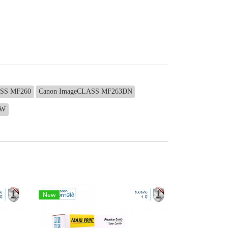
ASS MF260
Canon ImageCLASS MF263DN
DW
New