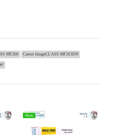
ASS MF260
Canon ImageCLASS MF263DN
DW
New