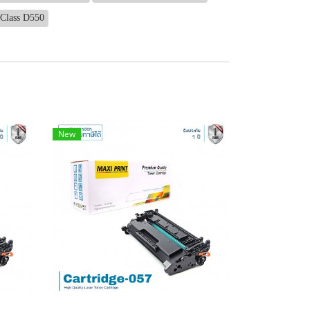
Class D550
New