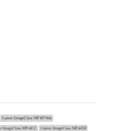
Canon ImageClass MF4870dn
n ImageClass MF4412
Canon ImageClass MF4450