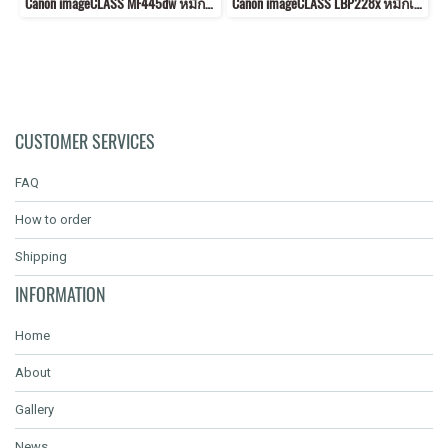
Canon imageCLASS MF445dw หมึกเครื่องปริ้น 057 พิมพ์คมชัด!
Canon imageCLASS LBP228x หมึกเครื่องปริ้น 057 คุณภาพสูง พิมพ์คมชัด!
CUSTOMER SERVICES
FAQ
How to order
Shipping
INFORMATION
Home
About
Gallery
News