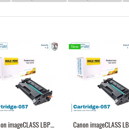
New
Canon imageCLASS LBP226dw หมึกเครื่องปริ้น 057 คุณภาพสูง พิมพ์คมชัด!