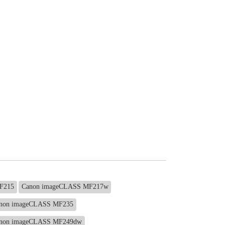
F215
Canon imageCLASS MF217w
non imageCLASS MF235
non imageCLASS MF249dw