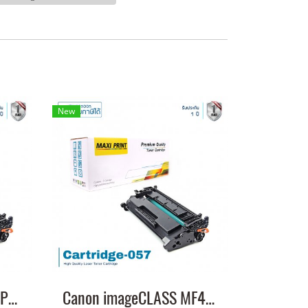
New
Canon imageCLASS LBP228x หมึกเครื่องปริ้น 057 คุณภาพสูง พิมพ์คมชัด!
Canon imageCLASS MF445dw หมึกเครื่องปริ้น 057 พิมพ์คมชัด!