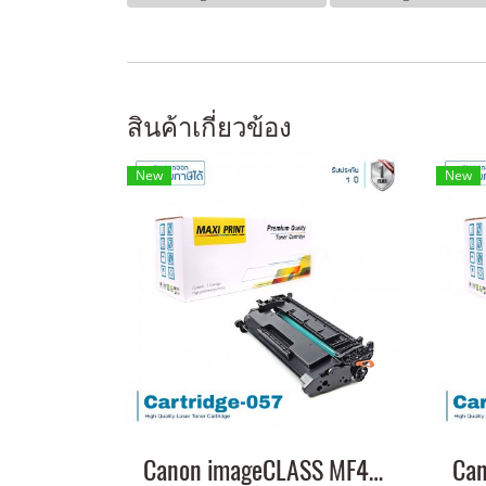
สินค้าเกี่ยวข้อง
New
New
Canon imageCLASS MF449x หมึกเครื่องปริ้น 057 พิมพ์คมชัด!