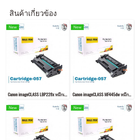
สินค้าเกี่ยวข้อง
New
New
Canon imageCLASS LBP228x หมึกเครื่องปริ้น 057 คุณภาพสูง พิมพ์คมชัด!
Canon imageCLASS MF445dw หมึกเครื่องปริ้น 057 พิมพ์คมชัด!
New
New