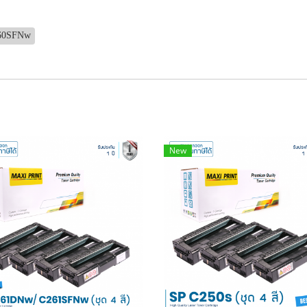
360SFNw
New