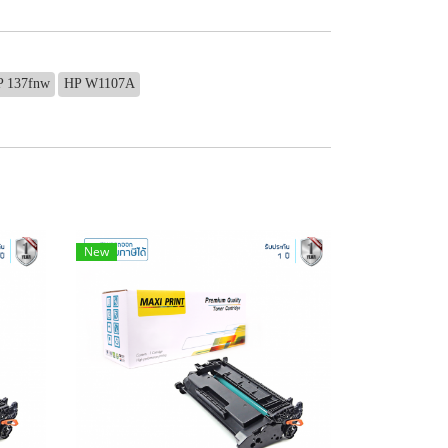
P 137fnw
HP W1107A
New